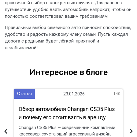
практичный выбор в конкретных случаях. Для разовых
путешествий удобно взять автомобиль напрокат, чтобы он
полностью соответствовал вашим требованиям.
Правильный выбор семейного авто приносит спокойствие,
удобство и радость каждому члену семьи. Пусть каждая
дорога с родными будет лёгкой, приятной и
незабываемой!
Интересное в блоге
Статья
Ст
23.01.2026
391
148
од
Обзор автомобиля Changan CS35 Plus
О
и почему его стоит взять в аренду
е
я
Changan CS35 Plus — современный компактный
T
кроссовер, сочетающий агрессивный дизайн,
в