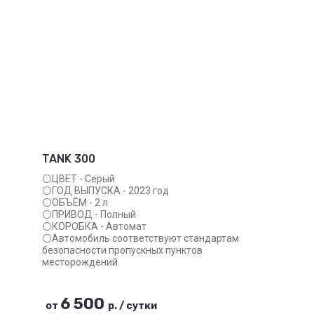
TANK 300
⚪ЦВЕТ - Серый
⚪ГОД ВЫПУСКА - 2023 год
⚪ОБЪЁМ - 2 л
⚪ПРИВОД - Полный
⚪КОРОБКА - Автомат
⚪Автомобиль соответствуют стандартам
безопасности пропускных пунктов
месторождений.
6 500
от
р.
/
сутки