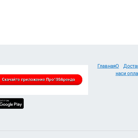
Главная
О
Доста
нас
и опла